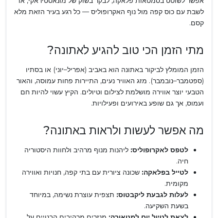
אפשר לשוטט בסמטאות פלאקה, לבקר בשוק של מונאסטיראקי, או
לשבת עם כוס קפה מול נוף האקרופוליס — כל רגע בעיר הזאת מלא
קסם.
מתי הזמן הכי טוב להגיע לאתונה?
הזמן המומלץ לביקור באתונה הוא באביב (אפריל–יוני) או בסתיו
(ספטמבר–נובמבר). מזג האוויר נעים, התיירות פחות עמוסה, והאור
הטבעי יוצר אווירה מושלמת לצילום וטיולים. הקיץ עשוי להיות חם
ועמוס, אך גם שופע באירועים ופעילויות.
מה אפשר לעשות ולראות באתונה?
לטפס לאקרופוליס:
ליהנות מנוף מרהיב ולחוות היסטוריה
חיה.
לטייל בפלאקה:
שכונה ציורית עם בתי קפה, חנויות ואווירה
מקומית.
לעלות לגבעת ליקבטוס:
תצפית עוצרת נשימה, במיוחד
בשעת השקיעה.
לצאת לטיול יום למטאורה:
מנזרים מרהיבים הבנויים על