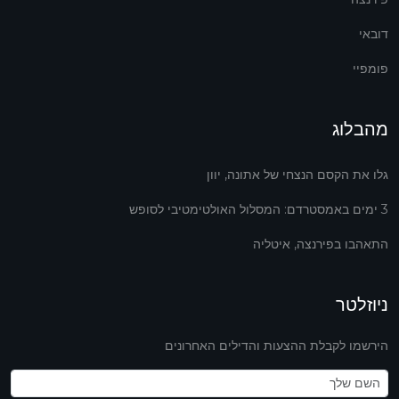
דובאי
פומפיי
מהבלוג
גלו את הקסם הנצחי של אתונה, יוון
3 ימים באמסטרדם: המסלול האולטימטיבי לסופש
התאהבו בפירנצה, איטליה
ניוזלטר
הירשמו לקבלת ההצעות והדילים האחרונים