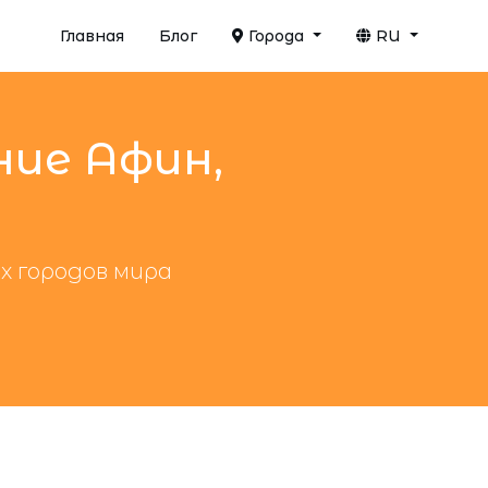
Главная
Блог
Города
RU
ние Афин,
х городов мира