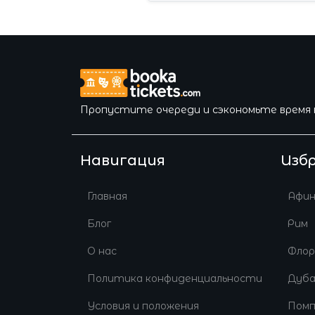
Пропустите очереди и сэкономьте время 
Навигация
Изб
Главная
Афи
Блог
Рим
О нас
Флор
Политика конфиденциальности
Дуб
Условия и положения
Помп