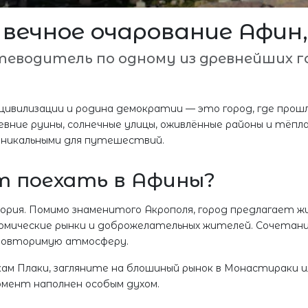
вечное очарование Афин,
еводитель по одному из древнейших г
цивилизации и родина демократии — это город, где прош
евние руины, солнечные улицы, оживлённые районы и тёпл
никальными для путешествий.
 поехать в Афины?
рия. Помимо знаменитого Акрополя, город предлагает ж
номические рынки и доброжелательных жителей. Сочетан
повторимую атмосферу.
кам Плаки, загляните на блошиный рынок в Монастираки и
омент наполнен особым духом.