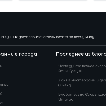
на лучших достопримечательностях по всему миру
ранные города
Последнее из блог
ны
Исследуйте вечное очаро
Афин, Греция
3 дня в Амстердаме: Иде
енция
уикенд
ай
Влюбитесь во Флоренцию
Италию
еи