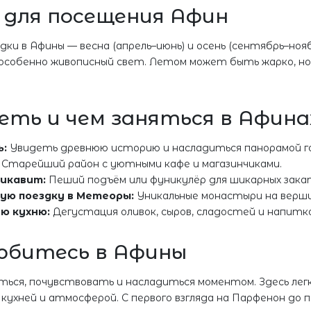
 для посещения Афин
ки в Афины — весна (апрель–июнь) и осень (сентябрь–нояб
особенно живописный свет. Летом может быть жарко, но
ть и чем заняться в Афина
ь:
Увидеть древнюю историю и насладиться панорамой г
Старейший район с уютными кафе и магазинчиками.
икавит:
Пеший подъём или фуникулёр для шикарных зака
ую поездку в Метеоры:
Уникальные монастыри на верши
ю кухню:
Дегустация оливок, сыров, сладостей и напитко
юбитесь в Афины
ся, почувствовать и насладиться моментом. Здесь легк
кухней и атмосферой. С первого взгляда на Парфенон до п