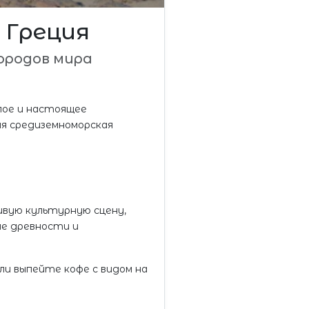
 Греция
ородов мира
лое и настоящее
ая средиземноморская
ивую культурную сцену,
ие древности и
ли выпейте кофе с видом на