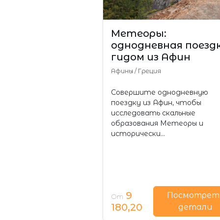
Метеоры:
однодневная поездк
гидом из Афин
Афины
/
Греция
Совершите однодневную
поездку из Афин, чтобы
исследовать скальные
образования Метеоры и
исторически…
9
Посмотрет
От
180,20
детали