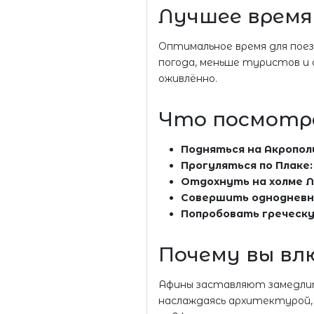
Лучшее время
Оптимальное время для поезд
погода, меньше туристов и 
оживлённо.
Что посмотре
Подняться на Акропол
Прогуляться по Плаке:
Отдохнуть на холме Л
Совершить однодневн
Попробовать греческу
Почему вы вл
Афины заставляют замедлить
наслаждаясь архитектурой, 