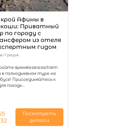
крой Афины в
скоши: Приватный
 по городу с
ансфером из отеля
экспертным гидом
ны
/
Греция
ойте времяlessnesscharm
 в полнодневном туре на
бусе! Присоединяйтесь к
для поездк…
55
Посмотреть
,32
детали