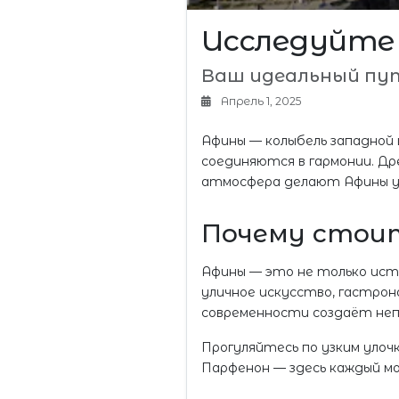
Исследуйте 
Ваш идеальный пут
Апрель 1, 2025
Афины — колыбель западной 
соединяются в гармонии. Др
атмосфера делают Афины у
Почему стоит
Афины — это не только исто
уличное искусство, гастро
современности создаёт не
Прогуляйтесь по узким улоч
Парфенон — здесь каждый м