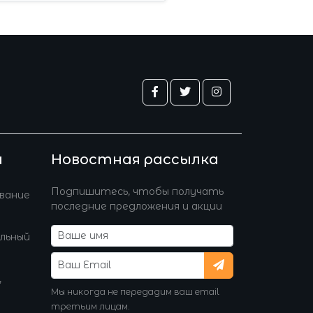
а
Новостная рассылка
Подпишитесь, чтобы получать
вание
последние предложения и акции
альный
,
Мы никогда не передадим ваш email
третьим лицам.