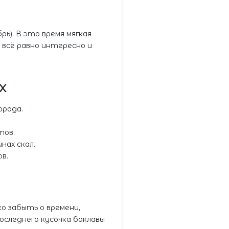
рь). В это время мягкая
 всё равно интересно и
х
орода.
тов.
нах скал.
в.
о забыть о времени,
оследнего кусочка баклавы