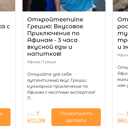
Откройтеenuine
От
а с
Грецию: Вкусовое
ро
Приключение по
тур
Афинам - 3 часа
тр
вкусной еды и
и 
напитков!
Афи
Афины
/
Греция
Откр
Афин
Откройте для себя
мини
аутентичный вкус Греции:
нам 
кулинарное приключение по
Афинам с местным экспертом!
П…
7
ь
Посмотреть
От
От
612,08
861
детали