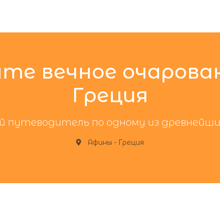
те вечное очарова
Греция
 путеводитель по одному из древнейши
Афины
-
Греция