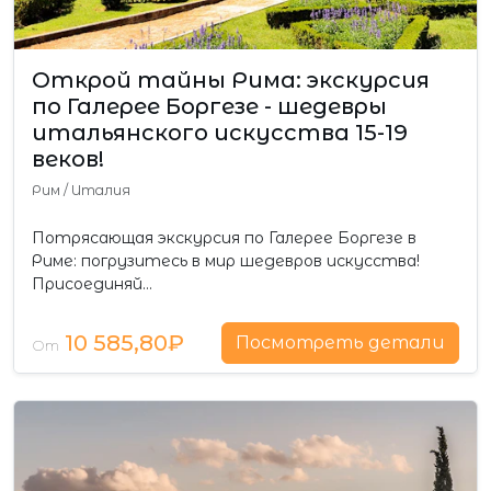
Открой тайны Рима: экскурсия
по Галерее Боргезе - шедевры
итальянского искусства 15-19
веков!
Рим
/
Италия
Потрясающая экскурсия по Галерее Боргезе в
Риме: погрузитесь в мир шедевров искусства!
Присоединяй…
10 585,80₽
Посмотреть детали
От