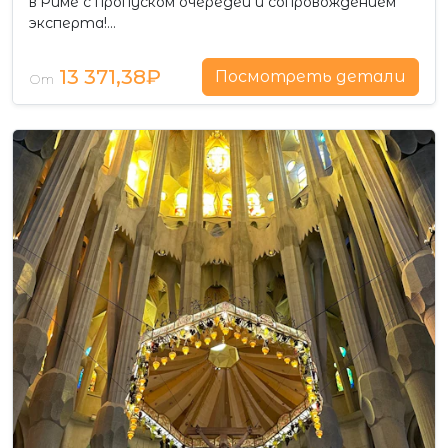
в Риме с пропуском очередей и сопровождением
эксперта!…
13 371,38₽
Посмотреть детали
От