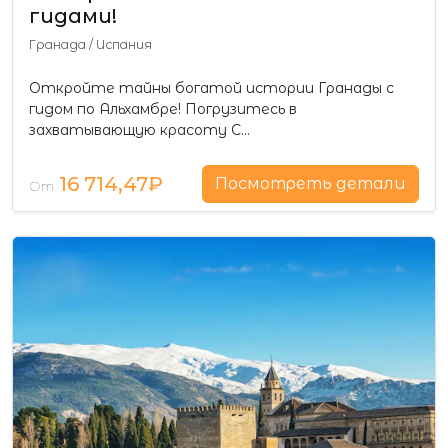
гидами!
Гранада
/
Испания
Откройте тайны богатой истории Гранады с
гидом по Альхамбре! Погрузитесь в
захватывающую красоту С…
16 714,47₽
Посмотреть детали
От