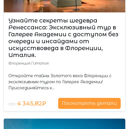
Узнайте секреты шедевра
Ренессанса: Эксклюзивный тур в
Галерее Академии с доступом без
очереди и инсайдами от
искусствоведа в Флоренции,
Италия.
Флоренция
/
Италия
Откройте тайны Золотого века Флоренции с
эксклюзивным туром по Галерее Академии!
Присоединяйтесь к…
4 345,82₽
Посмотреть детали
От