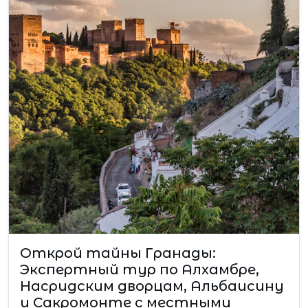
Открой тайны Гранады:
Экспертный тур по Алхамбре,
Насридским дворцам, Альбаисину
и Сакромонте с местными