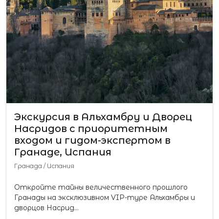
Экскурсия в Альхамбру и Дворец
Насридов с приоритетным
входом и гидом-экспертом в
Гранаде, Испания
Гранада
/
Испания
Откройте тайны величественного прошлого
Гранады на эксклюзивном VIP-туре Альхамбры и
дворцов Насрид…