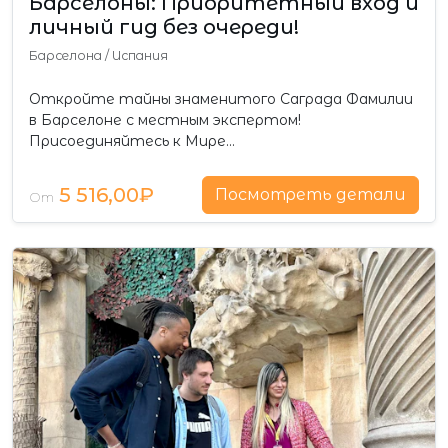
Барселоны: Приоритетный вход и
личный гид без очереди!
Барселона
/
Испания
Откройте тайны знаменитого Саграда Фамилии
в Барселоне с местным экспертом!
Присоединяйтесь к Мире…
5 516,00₽
Посмотреть детали
От