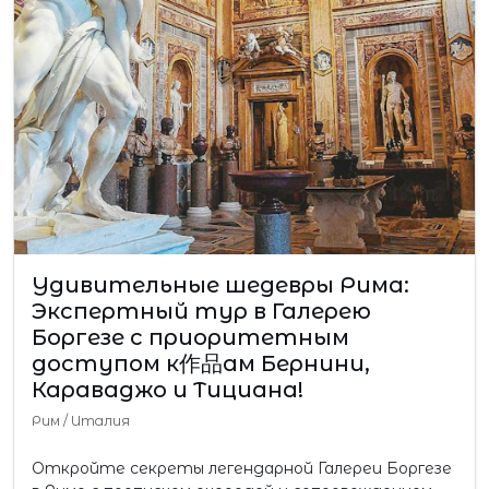
Удивительные шедевры Рима:
Экспертный тур в Галерею
Боргезе с приоритетным
доступом к作品ам Бернини,
Караваджо и Тициана!
Рим
/
Италия
Откройте секреты легендарной Галереи Боргезе