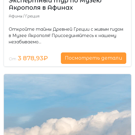
Экспертный тур по Музею
Акрополя в Афинах
Афины
/
Греция
Откройте тайны Древней Греции с живым гидом
в Музее Акрополя! Присоединяйтесь к нашему
незабываемо…
3 878,93₽
Посмотреть детали
От