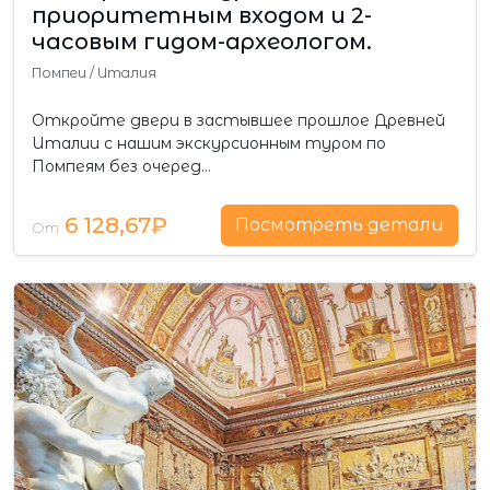
приоритетным входом и 2-
часовым гидом-археологом.
Помпеи
/
Италия
Откройте двери в застывшее прошлое Древней
Италии с нашим экскурсионным туром по
Помпеям без очеред…
6 128,67₽
Посмотреть детали
От