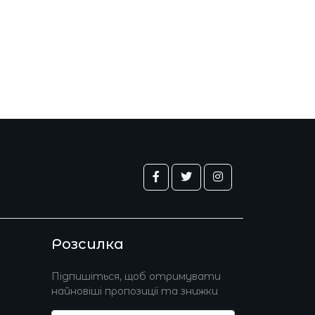
Розсилка
Підпишіться, щоб отримувати
найновіші пропозиції та знижки