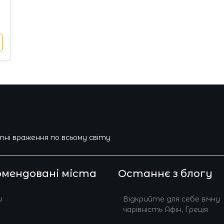
і враження по всьому світу
омендовані міста
Останнє з блогу
и
Відкрийте для себе вічну
чарівність Афін, Греція