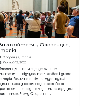
Закохайтеся у Флоренцію,
Італія
Флоренція, Італія
Лютий 12, 2025
Флоренція — це місце, де оживає
мистецтво, відчувається любов і дихає
історія. Велична архітектура, вузькі
вулички, захід сонця над річкою Арно —
усе це створює ідеальну атмосферу для
романтики.Чому Флоренція …