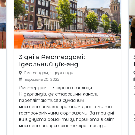
3 дні в Амстердамі:
Ідеальний уїк‑енд
Амстердам, Нідерланди
Березень 20, 2025
Амстердам — яскрава столиця
Нідерландів, де старовинні канали
переплітаються з сучасним
мистецтвом, колоритними ринками та
гастрономічними сюрпризами. За три дні
ви відчуєте романтику, поринете в світ
мистецтва, зустрінете зірок воску …