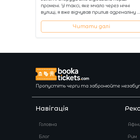
промені. У таксі, яке мчало через нічні
вулиці, я вже відчував прилив адреналіну …
Читати далі
Пропустіть черги та забронюйте незабутн
Навігація
Рек
Головна
Афін
Блог
Рим