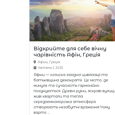
Відкрийте для себе вічну
чарівність Афін, Греція
Афіни, Греція
Квітень 1, 2025
Афіни — колиска західної цивілізації та
батьківщина демократії. Це місто, де
минуле та сучасність гармонійно
поєднуються. Древні руїни, яскраві вулиці,
живі квартали та тепла
середземноморська атмосфера
створюють незабутні враження.Чому
варто …