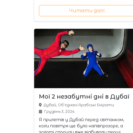
Читати далі
Мої 2 незабутні дні в Дубаї
Дубай, Об'єднані Арабські Емірати
Грудень 3, 2024
Я прилетів у Дубай перед світанком,
коли повітря ще було напівпрозоре, а
золоті споруди вже відбивали перші