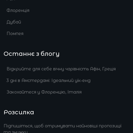
Флоренція
Дубай
Помпея
Останнє з блогу
Відкрийте для себе вічну чарівність Афін, Греція
3 дні в Амстердамі: Ідеальний уїк‑енд
Закохайтеся у Флоренцію, Італія
Розсилка
Підпишіться, щоб отримувати найновіші пропозиції
та знижки