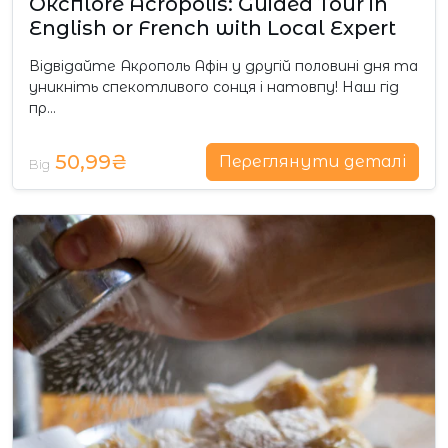
Окспlore Acropolis: Guided Tour in
English or French with Local Expert
Відвідайте Акрополь Афін у другій половині дня та
уникніть спекотливого сонця і натовпу! Наш гід
пр…
50,99₴
Переглянути деталі
Від