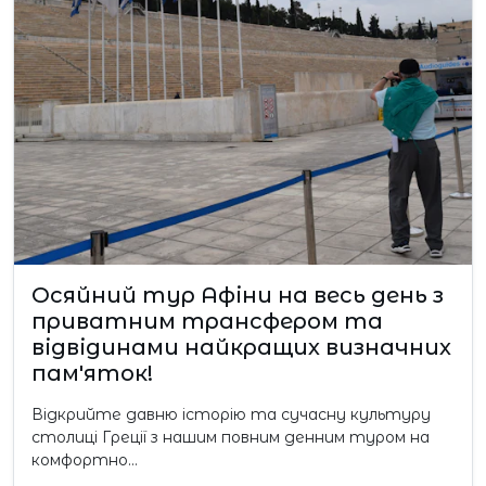
Осяйний тур Афіни на весь день з
приватним трансфером та
відвідинами найкращих визначних
пам'яток!
Відкрийте давню історію та сучасну культуру
столиці Греції з нашим повним денним туром на
комфортно…