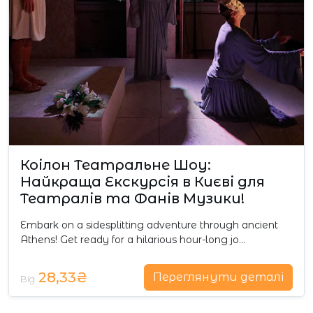
Коілон Театральне Шоу:
Найкраща Екскурсія в Києві для
Театралів та Фанів Музики!
Embark on a sidesplitting adventure through ancient
Athens! Get ready for a hilarious hour-long jo…
28,33₴
Переглянути деталі
Від