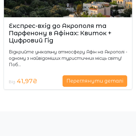
Експрес-вхід до Акрополя та
Парфенону в Афінах: Квиток +
Цифровий Гід
Відкрийте унікальну атмосферу Афін на Акрополі -
одному з найвідоміших туристичних місць світу!
Поб…
41,97₴
Переглянути деталі
Від