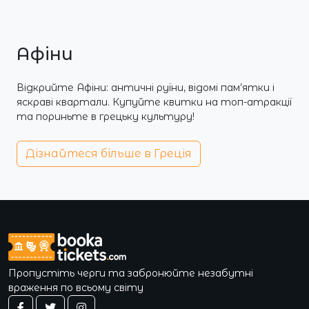
Афіни
Відкрийте Афіни: античні руїни, відомі пам’ятки і
яскраві квартали. Купуйте квитки на топ-атракції
та пориньте в грецьку культуру!
Дізнайтеся більше в Греція
Пропустіть черги та забронюйте незабутні
враження по всьому світу