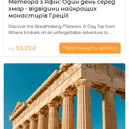
Метеора з Афін: Один день серед
хмар - відвідини найкращих
монастирів Греції!
Discover the Breathtaking Meteora: A Day Trip from
Athens Embark on an unforgettable adventure to …
93,20₴
Переглянути деталі
Від