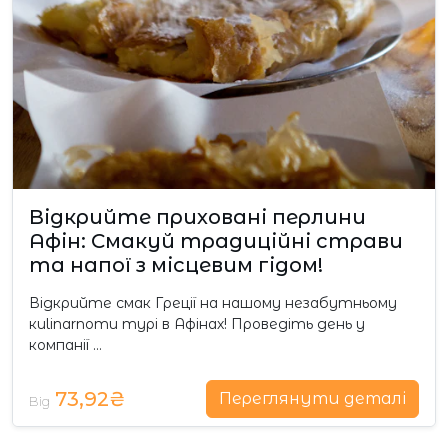
Відкрийте приховані перлини
Афін: Смакуй традиційні страви
та напої з місцевим гідом!
Відкрийте смак Греції на нашому незабутньому
кulinarnomu турі в Афінах! Проведіть день у
компанії …
73,92₴
Переглянути деталі
Від