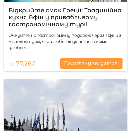
Відкрийте смак Греції: Традиційна
кухня Афін у привабливому
гастрономічному турі!
Очікуйте на гастрономічну подорож через Афіни з
місцевим гідом, який любить ділитися своїми
улюблен…
77,28₴
Переглянути деталі
Від