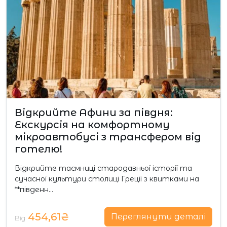
Відкрийте Афини за півдня:
Екскурсія на комфортному
мікроавтобусі з трансфером від
готелю!
Відкрийте таємниці стародавньої історії та
сучасної культури столиці Греції з квитками на
**південн…
454,61₴
Переглянути деталі
Від