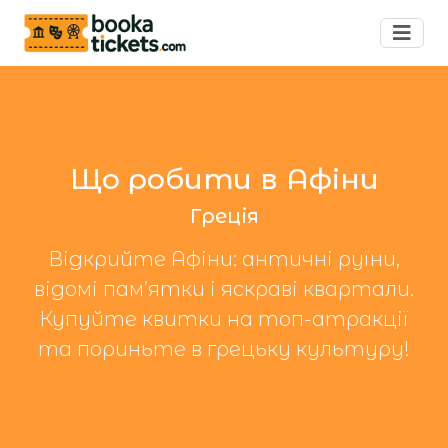
Що робити в Афіни
Греція
Відкрийте Афіни: античні руїни,
відомі пам’ятки і яскраві квартали.
Купуйте квитки на топ-атракції
та пориньте в грецьку культуру!