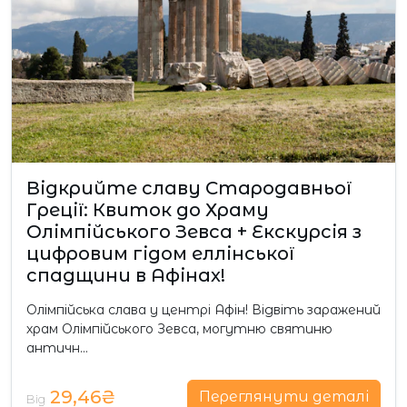
Відкрийте славу Стародавньої
Греції: Квиток до Храму
Олімпійського Зевса + Екскурсія з
цифровим гідом еллінської
спадщини в Афінах!
Олімпійська слава у центрі Афін! Відвіть заражений
храм Олімпійського Зевса, могутню святиню
античн…
29,46₴
Переглянути деталі
Від