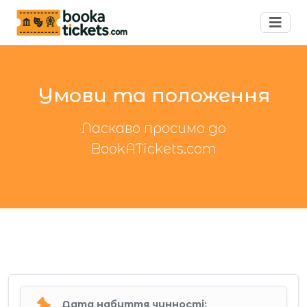
Умови та положення
Ласкаво просимо до
BookATickets.com
Дата набуття чинності: