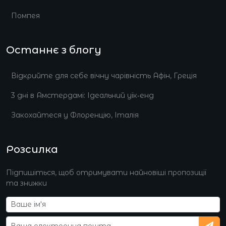
Помпея
Останнє з блогу
Відкрийте для себе вічну чарівність Афін, Греція
3 дні в Амстердамі: Ідеальний уїк‑енд
Закохайтеся у Флоренцію, Італія
Розсилка
Підпишіться, щоб отримувати найновіші пропозиції
та знижки