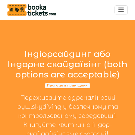
Індіорсайдинг або
Індорне скайдаївінг (both
options are acceptable)
Пригода в приміщенні
Переживайте адреналіновий
руш.skydiving у безпечному та
контрольованому середовищі!
Книгуйте квитки на індор-
скайдайвінг вже сьогодні!