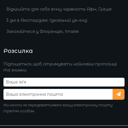
Відкрийте для себе вічну чарівність Афін, Греція
3 дні в Амстердамі: Ідеальний уїк‑енд
Закохайтеся у Флоренцію, Італія
Розсилка
Підпишіться, щоб отримувати найновіші пропозиції
та знижки
Ми ніколи не передаватимемо вашу електронну пошту
третім особам.