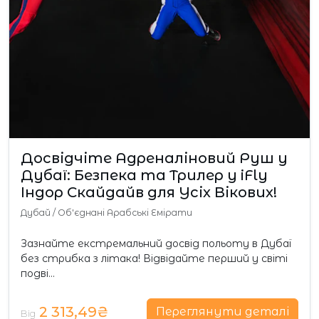
Досвідчіте Адреналіновий Руш у
Дубаї: Безпека та Трилер у iFly
Індор Скайдайв для Усіх Вікових!
Дубай
/
Об'єднані Арабські Емірати
Зазнайте екстремальний досвід польоту в Дубаї
без стрибка з літака! Відвідайте перший у світі
подві…
2 313,49₴
Переглянути деталі
Від