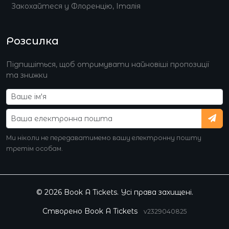
Закохайтеся у Флоренцію, Італія
Розсилка
Підпишіться, щоб отримувати найновіші пропозиції
та знижки
Ми ніколи не передаватимемо вашу електронну пошту
третім особам.
© 2026 Book A Tickets. Усі права захищені.
Створено
Book A Tickets
v2329040825