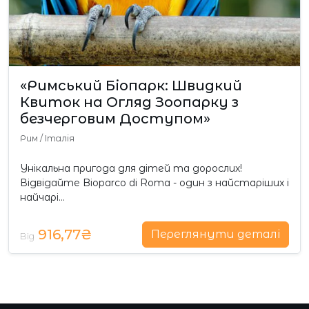
«Римський Біопарк: Швидкий
Квиток на Огляд Зоопарку з
безчерговим Доступом»
Рим
/
Італія
Унікальна пригода для дітей та дорослих!
Відвідайте Bioparco di Roma - один з найстаріших і
найчарі…
916,77₴
Переглянути деталі
Від