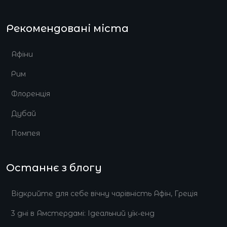
Рекомендовані міста
Афіни
Рим
Флоренція
Дубай
Помпея
Останнє з блогу
Відкрийте для себе вічну чарівність Афін, Греція
3 дні в Амстердамі: Ідеальний уїк‑енд