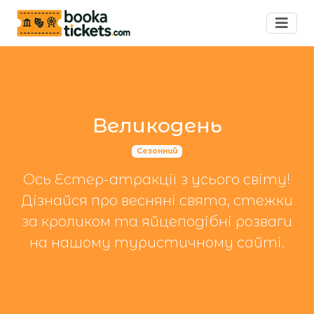
Великодень
Сезонний
Ось Естер-атракції з усього світу!
Дізнайся про весняні свята, стежки
за кроликом та яйцеподібні розваги
на нашому туристичному сайті.